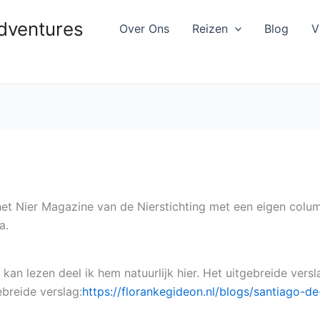
Adventures
Over Ons
Reizen
Blog
V
 het Nier Magazine van de Nierstichting met een eigen colu
a.
kan lezen deel ik hem natuurlijk hier. Het uitgebreide vers
ebreide verslag:
https://florankegideon.nl/blogs/santiago-d