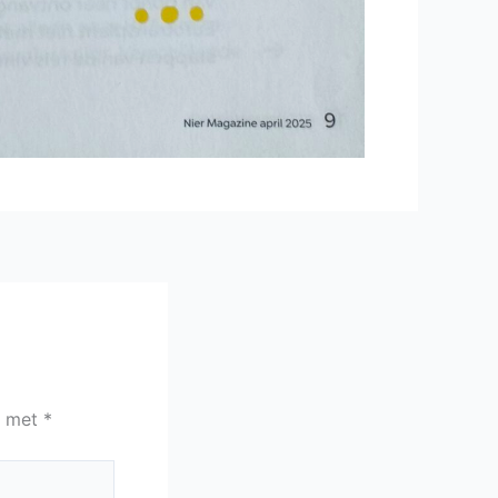
d met
*