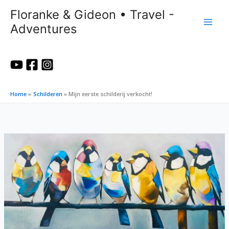
Ga
Floranke & Gideon • Travel -
naar
Adventures
de
inhoud
Home
Schilderen
Mijn eerste schilderij verkocht!